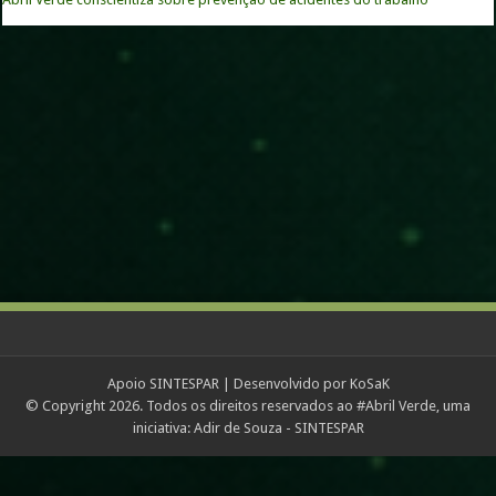
Comentários Recentes
Abril Verde
em
PARCERIA: ABNT & MONGE Urbano apoiam ABRIL VERDE
Mauro Daffre
em
PARCERIA: ABNT & MONGE Urbano apoiam ABRIL VERDE
Flavio lucio peralta
em
Amputados Vencedores apoia Abril Verde
Abril Verde
em
Movimento Abril Verde, todos pela segurança e saúde no
trabalho.
MARIA EDINAIR SILVA GUIMARAES
em
Movimento Abril Verde, todos pela
segurança e saúde no trabalho.
Apoio
SINTESPAR
| Desenvolvido por
KoSaK
© Copyright 2026. Todos os direitos reservados ao #Abril Verde, uma
iniciativa: Adir de Souza -
SINTESPAR