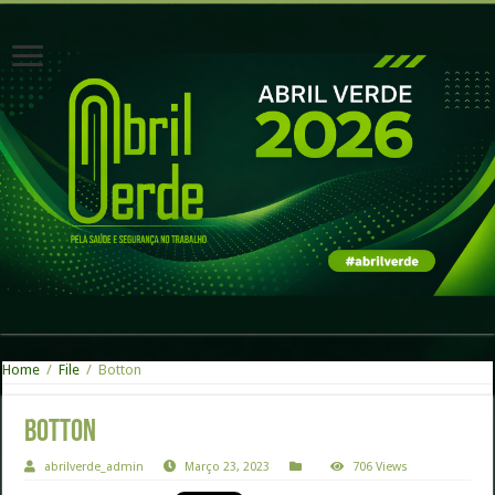
Home
/
File
/
Botton
Botton
abrilverde_admin
Março 23, 2023
706 Views