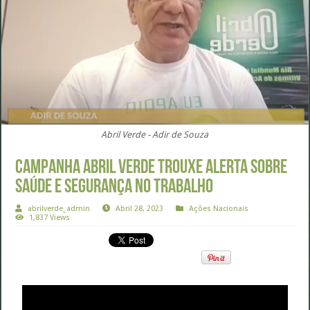
Abril Verde - Adir de Souza
Campanha Abril Verde trouxe alerta sobre
saúde e segurança no trabalho
abrilverde_admin
Abril 28, 2023
Ações Nacionais
1,837 Views