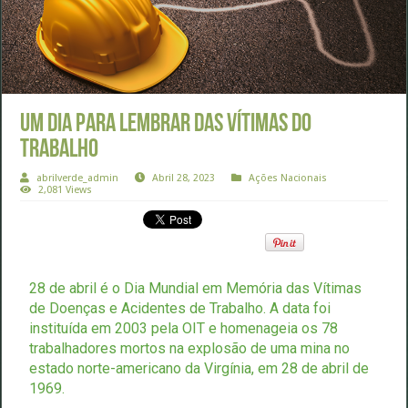
Um dia para lembrar das vítimas do
trabalho
abrilverde_admin
Abril 28, 2023
Ações Nacionais
2,081 Views
28 de abril é o Dia Mundial em Memória das Vítimas
de Doenças e Acidentes de Trabalho. A data foi
instituída em 2003 pela OIT e homenageia os 78
trabalhadores mortos na explosão de uma mina no
estado norte-americano da Virgínia, em 28 de abril de
1969.