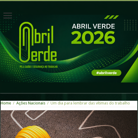
Home
/
Ações Nacionais
/
Um dia para lembrar das vítimas do trabalho